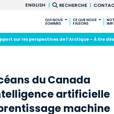
ENGLISH
RECHERCHE
|
CONTA
QUI NOUS
CE QUE NOUS
NOT
SOMMES
FAISONS
IMP
À PROPOS DE SOC
PROJETS ET PROGRAM
AVA
CONSEIL D’ADMINISTRATION
PROJETS
L’A
NOTRE ÉQUIPE
port sur les perspectives de l’Arctique – À lire d
RÉSEAU ET ADHÉSION
HIS
NOS MEMBRES
PARTENARIATS AUTOC
DIVERSITÉ, ÉQUITÉ ET INCLUSION
céans du Canada
telligence artificielle
pprentissage machine