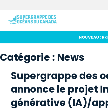
NOUVEAU : Rap
Catégorie :
News
Supergrappe des o
annonce le projet In
générative (IA)/a