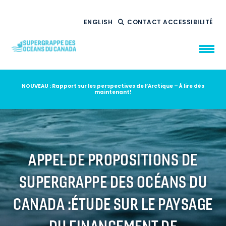
ENGLISH
CONTACT
ACCESSIBILITÉ
NOUVEAU : Rapport sur les perspectives de l’Arctique – À lire dès
maintenant!
QUI NOUS
SOMMES
CE QUE NOUS
FAISONS
NOTRE
IMPACT
AMBITION
2035
APPEL DE PROPOSITIONS DE
NOUVELLES
SUPERGRAPPE DES OCÉANS DU
RESSOURCES
CANADA :ÉTUDE SUR LE PAYSAGE
DU FINANCEMENT DE