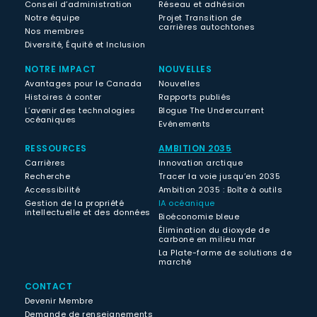
Conseil d’administration
Réseau et adhésion
Notre équipe
Projet Transition de
carrières autochtones
Nos membres
Diversité, Équité et Inclusion
NOTRE IMPACT
NOUVELLES
Avantages pour le Canada
Nouvelles
Histoires à conter
Rapports publiés
L’avenir des technologies
Blogue The Undercurrent
océaniques
Evénements
RESSOURCES
AMBITION 2035
Carrières
Innovation arctique
Recherche
Tracer la voie jusqu’en 2035
Accessibilité
Ambition 2035 : Boîte à outils
Gestion de la propriété
IA océanique
intellectuelle et des données
Bioéconomie bleue
Élimination du dioxyde de
carbone en milieu mar
La Plate-forme de solutions de
marché
CONTACT
Devenir Membre
Demande de renseignements