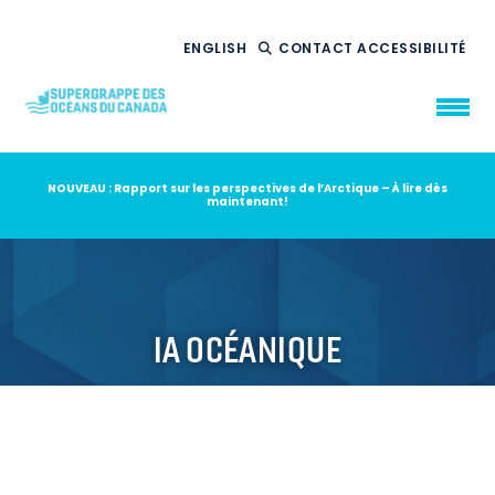
ENGLISH
CONTACT
ACCESSIBILITÉ
NOUVEAU : Rapport sur les perspectives de l’Arctique – À lire dès
maintenant!
QUI NOUS
SOMMES
CE QUE NOUS
FAISONS
NOTRE
IMPACT
AMBITION
2035
IA OCÉANIQUE
NOUVELLES
RESSOURCES