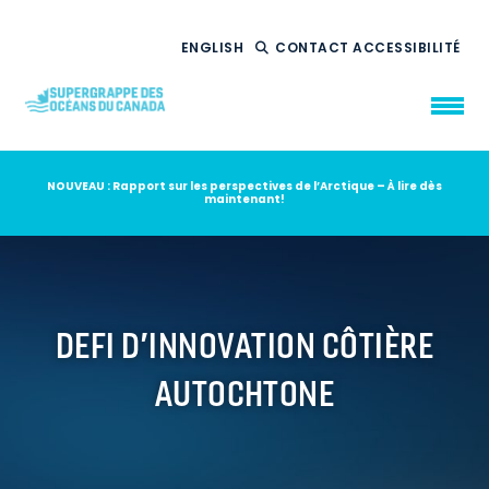
ENGLISH
CONTACT
ACCESSIBILITÉ
NOUVEAU : Rapport sur les perspectives de l’Arctique – À lire dès
maintenant!
QUI NOUS
SOMMES
CE QUE NOUS
FAISONS
NOTRE
IMPACT
AMBITION
2035
DEFI D’INNOVATION CÔTIÈRE
NOUVELLES
AUTOCHTONE
RESSOURCES