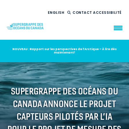
ENGLISH
CONTACT
ACCESSIBILITÉ
NOUVEAU : Rapport sur les perspectives de l’Arctique – À lire dès
maintenant!
QUI NOUS
SOMMES
CE QUE NOUS
FAISONS
NOTRE
IMPACT
AMBITION
2035
SUPERGRAPPE DES OCÉANS DU
NOUVELLES
CANADA ANNONCE LE PROJET
RESSOURCES
CAPTEURS PILOTÉS PAR L’IA
POUR LE PROJET DE MESURE DES