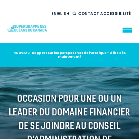
ENGLISH
CONTACT
ACCESSIBILITÉ
NOUVEAU : Rapport sur les perspectives de l’Arctique – À lire dès
maintenant!
QUI NOUS
SOMMES
CE QUE NOUS
FAISONS
NOTRE
IMPACT
AMBITION
2035
OCCASION POUR UNE OU UN
NOUVELLES
LEADER DU DOMAINE FINANCIER
RESSOURCES
DE SE JOINDRE AU CONSEIL
D’ADMINISTRATION DE