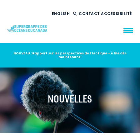
ENGLISH
CONTACT
ACCESSIBILITÉ
NOUVEAU : Rapport sur les perspectives de l’Arctique – À lire dès
maintenant!
QUI NOUS
SOMMES
CE QUE NOUS
FAISONS
NOTRE
IMPACT
AMBITION
2035
NOUVELLES
NOUVELLES
RESSOURCES