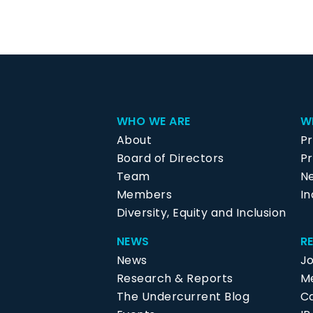
WHO WE ARE
W
About
P
Board of Directors
Pr
Team
N
Members
In
Diversity, Equity and Inclusion
NEWS
R
News
J
Research & Reports
Me
The Undercurrent Blog
C