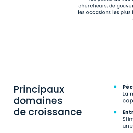
chercheurs, de gouver
les occasions les plus
Principaux
Pêc
La 
domaines
cap
de croissance
Ent
Sti
une