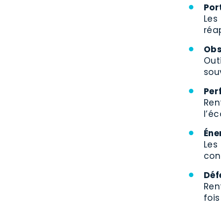
Por
Les
réa
Obs
Out
sou
Per
Ren
l’é
Éne
Les
con
Déf
Ren
foi